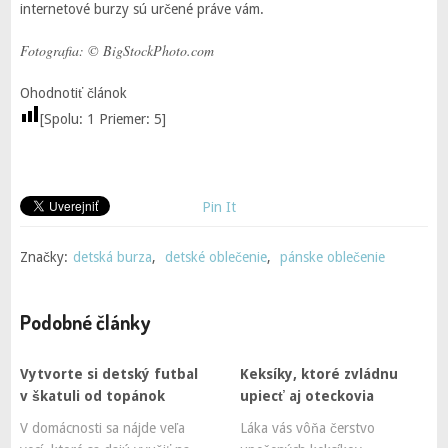
internetové burzy sú určené práve vám.
Fotografia: © BigStockPhoto.com
Ohodnotiť článok
[Spolu:
1
Priemer:
5
]
Pin It
Značky:
detská burza
,
detské oblečenie
,
pánske oblečenie
Podobné články
Vytvorte si detský futbal
Keksíky, ktoré zvládnu
v škatuli od topánok
upiecť aj oteckovia
V domácnosti sa nájde veľa
Láka vás vôňa čerstvo