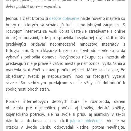
dobre poslúžiť novému majiteľovi.
Jednou z ciest ktorou si
detské oblečenie
nájde nového majiteľa sú
burzy na ktorých sa schádzajú ľudia s podobnými záujmami. S
rozvojom internetu sa však čoraz častejšie stretávame s online
detskými burzami, kde po spravidla bezplatnej registrácii môžu
predávajúci pridávať neobmedzené množstvo inzerátov s
fotografiami. Oproti klasickej burze to má výhodu – všetko sa dá
vybaviť z pohodlia domova. Nevýhodou nákupu cez inzerciu ak
predávajúci nie je práve z vášho mesta je nemožnosť vyskúšania a
overenia skutočného stavu ponúkanej veci. Môže sa tak stať, že
objednaný svetrík je nepoužiteľný, hoci na fotografii vyzeral
skvele. So serióznym predajcom sa ale vždy dá dohodnúť k
spokojnosti oboch strán.
Ponuka internetových detských búrz je rôznorodá, okrem
oblečenia pre najmenších ponúka aj hračky, detské kočíky,
kojeneckého potreby, ale na svoje si prídu aj mamičky v sekcii
dámske a oteckovia zase v sekcii
pánske oblečenie
. Ak ste na
otázku v úvode článku odpovedali kladne, potom neváhajte,