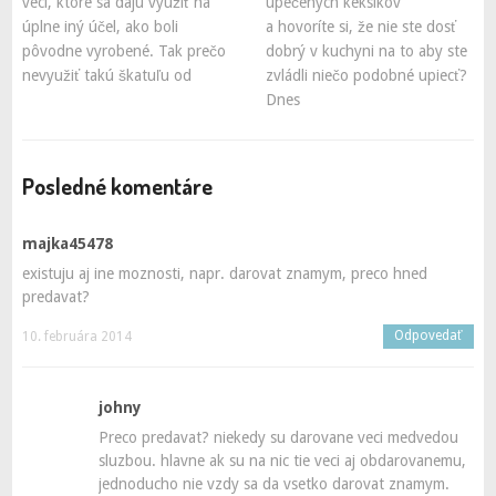
vecí, ktoré sa dajú využiť na
upečených keksíkov
úplne iný účel, ako boli
a hovoríte si, že nie ste dosť
pôvodne vyrobené. Tak prečo
dobrý v kuchyni na to aby ste
nevyužiť takú škatuľu od
zvládli niečo podobné upiecť?
Dnes
Posledné komentáre
majka45478
existuju aj ine moznosti, napr. darovat znamym, preco hned
predavat?
Odpovedať
10. februára 2014
johny
Preco predavat? niekedy su darovane veci medvedou
sluzbou. hlavne ak su na nic tie veci aj obdarovanemu,
jednoducho nie vzdy sa da vsetko darovat znamym.