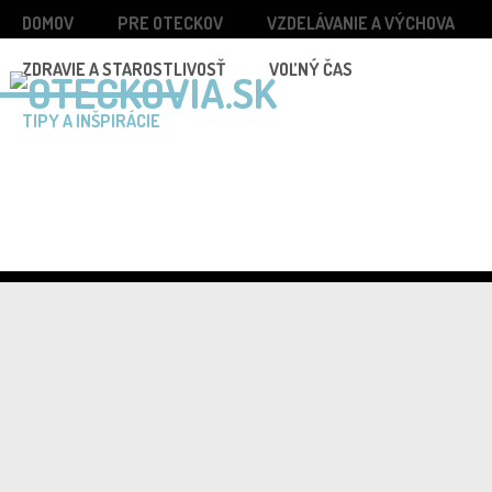
DOMOV
PRE OTECKOV
VZDELÁVANIE A VÝCHOVA
ZDRAVIE A STAROSTLIVOSŤ
VOĽNÝ ČAS
TIPY A INŠPIRÁCIE