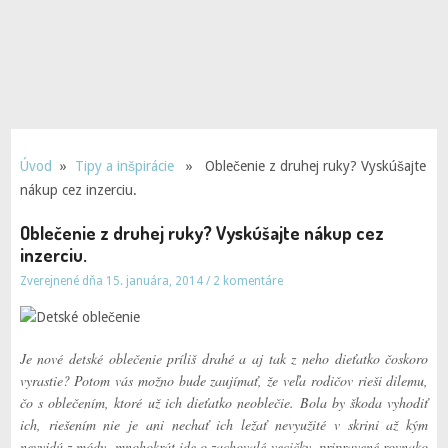
Úvod
»
Tipy a inšpirácie
» Oblečenie z druhej ruky? Vyskúšajte
nákup cez inzerciu.
Oblečenie z druhej ruky? Vyskúšajte nákup cez
inzerciu.
Zverejnené dňa 15. januára, 2014
/
2 komentáre
Je nové detské oblečenie príliš drahé a aj tak z neho dieťatko čoskoro
vyrastie? Potom vás možno bude zaujímať, že veľa rodičov rieši dilemu,
čo s oblečením, ktoré už ich dieťatko neoblečie. Bola by škoda vyhodiť
ich, riešením nie je ani nechať ich ležať nevyužité v skrini až kým
nevyjdú z módy, mnohokrát ide o zachovalé vecičky, pripravené rovnako