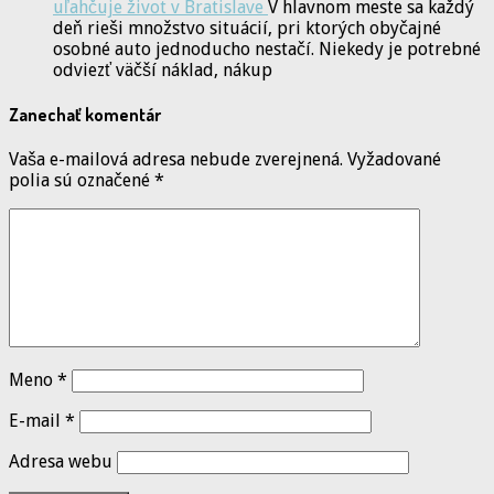
uľahčuje život v Bratislave
V hlavnom meste sa každý
deň rieši množstvo situácií, pri ktorých obyčajné
osobné auto jednoducho nestačí. Niekedy je potrebné
odviezť väčší náklad, nákup
Zanechať komentár
Vaša e-mailová adresa nebude zverejnená.
Vyžadované
polia sú označené
*
Meno
*
E-mail
*
Adresa webu