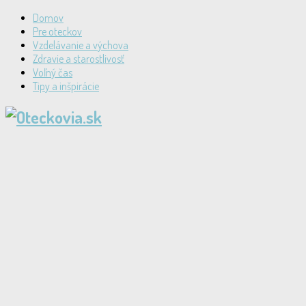
Domov
Pre oteckov
Vzdelávanie a výchova
Zdravie a starostlivosť
Voľný čas
Tipy a inšpirácie