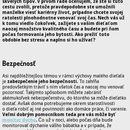
skvelých tipov. V prvom rade oceňujem, že ste si túto
cestu zvolili, pretože pravdepodobne ste umožnili
manželke viesť kariérny život, prípadne chcete svojej
ratolesti plnohodnotne venovať svoj čas. Nech vás už
k tomu viedlo čokoľvek, zažijete s vašim dieťaťom
naozaj množstvo kvalitného času a budete pri ňom
počas formovania jeho bytosti. Ako prežiť toto
obdobie bez stresu a naplno si ho užívať?
Bezpečnosť
Asi najdôležitejšou témou v rámci výchovy malého dieťaťa
je
zabezpečenie jeho bezpečnosti.
To zahŕňa
predovšetkým tráviť s ním všetok čas a naozaj mu venovať
pozornosť. Takýmto spôsobom môžete zabrániť
akémukoľvek nebezpečenstvu, do ktorého sa môže dieťatko
dostať. Avšak doma potrebujeme okrem starostlivosti
o dieťa robiť aj iné povinnosti ako domáce práce, či varenie.
Veľmi dobrým pomocníkom teda pre vás môže byť
monitor dychu
.
Čo už v noci, alebo počas dňa bude
monitorovať dýchanie vášho bábätka a v prípade, že