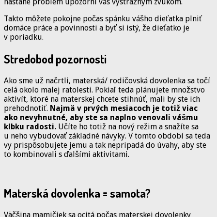
nastane problém upozorní vás výstražným zvukom.
Takto môžete pokojne počas spánku vášho dieťatka plniť
domáce práce a povinnosti a byť si istý, že dieťatko je
v poriadku.
Stredobod pozornosti
Ako sme už načrtli, materská/ rodičovská dovolenka sa točí
celá okolo malej ratolesti. Pokiaľ teda plánujete množstvo
aktivít, ktoré na materskej chcete stihnúť, mali by ste ich
prehodnotiť.
Najmä v prvých mesiacoch je totiž viac
ako nevyhnutné, aby ste sa naplno venovali vášmu
klbku radosti.
Učíte ho totiž na nový režim a snažíte sa
u neho vybudovať základné návyky. V tomto období sa teda
vy prispôsobujete jemu a tak nepripadá do úvahy, aby ste
to kombinovali s ďalšími aktivitami.
Materská dovolenka = samota?
Väčšina mamičiek sa ocitá počas materskej dovolenky