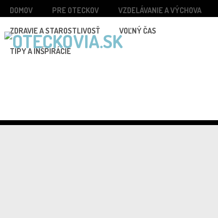
DOMOV
PRE OTECKOV
VZDELÁVANIE A VÝCHOVA
ZDRAVIE A STAROSTLIVOSŤ
VOĽNÝ ČAS
TIPY A INŠPIRÁCIE