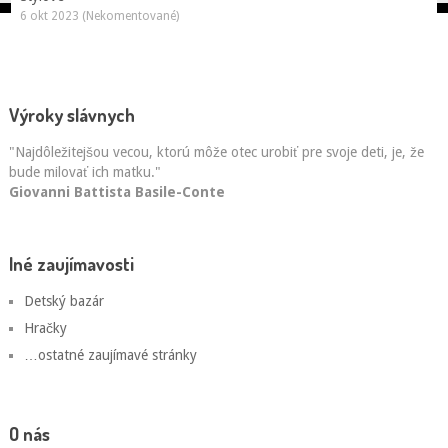
6 okt 2023 (Nekomentované)
Výroky slávnych
"Najdôležitejšou vecou, ktorú môže otec urobiť pre svoje deti, je, že
bude milovať ich matku."
Giovanni Battista Basile-Conte
Iné zaujímavosti
Detský bazár
Hračky
…ostatné zaujímavé stránky
O nás