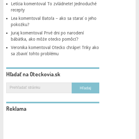
Letícia
komentoval
To zvládnete! Jednoduché
recepty
Lea
komentoval
Batoľa – ako sa starať o jeho
pokožku?
Juraj
komentoval
Prvé dni po narodení
bábätka, ako môže otecko pomôcť?
Veronika
komentoval
Otecko chrápe! Triky ako
sa zbaviť tohto problému
Hľadať na Oteckovia.sk
Reklama