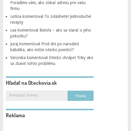
Poradíme vám, ako získať adresu pre vašu
firmu
Letícia
komentoval
To zvládnete! Jednoduché
recepty
Lea
komentoval
Batoľa – ako sa starať o jeho
pokožku?
Juraj
komentoval
Prvé dni po narodení
bábätka, ako môže otecko pomôcť?
Veronika
komentoval
Otecko chrápe! Triky ako
sa zbaviť tohto problému
Hľadať na Oteckovia.sk
Reklama