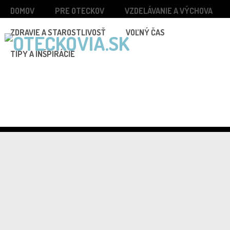
DOMOV
PRE OTECKOV
VZDELÁVANIE A VÝCHOVA
ZDRAVIE A STAROSTLIVOSŤ
VOĽNÝ ČAS
TIPY A INŠPIRÁCIE