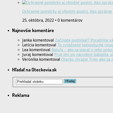
Ochranné pomôcky aj vhodný postoj. Ako správne 
25. októbra, 2022 • 0 komentárov
Najnovšie komentáre
Janka
komentoval
Začínate podnikať? Poradíme vá
Letícia
komentoval
To zvládnete! Jednoduché rece
Lea
komentoval
Batoľa – ako sa starať o jeho pok
Juraj
komentoval
Prvé dni po narodení bábätka, 
Veronika
komentoval
Otecko chrápe! Triky ako sa
Hľadať na Oteckovia.sk
Reklama