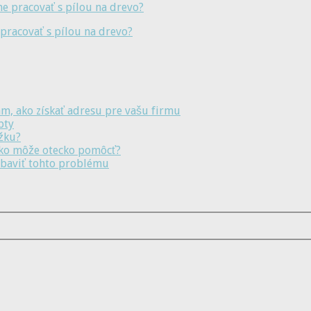
pracovať s pílou na drevo?
m, ako získať adresu pre vašu firmu
pty
ožku?
ako môže otecko pomôcť?
 zbaviť tohto problému