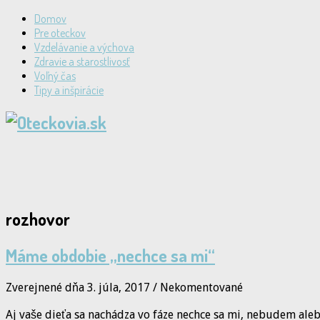
Domov
Pre oteckov
Vzdelávanie a výchova
Zdravie a starostlivosť
Voľný čas
Tipy a inšpirácie
rozhovor
Máme obdobie „nechce sa mi“
Zverejnené dňa 3. júla, 2017
/
Nekomentované
Aj vaše dieťa sa nachádza vo fáze nechce sa mi, nebudem al