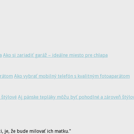
Ako si zariadiť garáž – ideálne miesto pre chlapa
Ako vybrať mobilný telefón s kvalitným fotoaparátom
Aj pánske tepláky môžu byť pohodlné a zároveň štýlo
, je, že bude milovať ich matku."