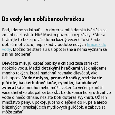
Do vody len s obľúbenou hračkou
Poď, ideme sa kúpať… A doteraz milá detská tvárička sa
zmení na zlostnú. Nie! Musím pozerať rozprávky! Ešte sa
hrám! Je to tak aj u vás doma každý večer? To si žiada
dobrú motiváciu, napríklad v podobe nových
hračiek do
vody
. Možno tie staré sú už opozerané a nemá význam sa
s nimi zaoberať.
Dievčatá milujú kúpať bábiky a chlapci zasa striekať
naokolo vodu. Medzi
detskými hračkami
však nájdeme
mnoho takých, ktoré nadchnú rovnako dievčatá, ako
i chlapcov.
Vodné mlyny, penové hračky, striekacie
pištole, basketbalové koše, rybníky, kaučukové
zvieratká
a mnoho iného môže večer čo večer prinútiť
vaše dieťatko okúpať sa bez sĺz, ba dokonca ho aj udržať vo
vode o niečo dlhšie, než ste boli doteraz zvyknutí. Už len
množstvo peny, upokojujúceho olejčeka do kúpeľa alebo
bláznivých praskajúcich mydlových guľôčok, a zábava sa
môže začať!