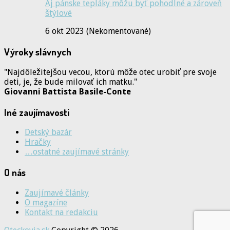
Aj pánske tepláky môžu byť pohodlné a zároveň
štýlové
6 okt 2023 (Nekomentované)
Výroky slávnych
"Najdôležitejšou vecou, ktorú môže otec urobiť pre svoje
deti, je, že bude milovať ich matku."
Giovanni Battista Basile-Conte
Iné zaujímavosti
Detský bazár
Hračky
…ostatné zaujímavé stránky
O nás
Zaujímavé články
O magazíne
Kontakt na redakciu