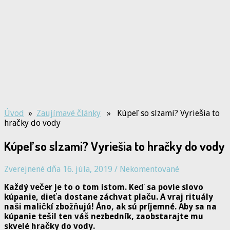
Úvod
»
Zaujímavé články
» Kúpeľ so slzami? Vyriešia to
hračky do vody
Kúpeľ so slzami? Vyriešia to hračky do vody
Zverejnené dňa 16. júla, 2019
/
Nekomentované
Každý večer je to o tom istom. Keď sa povie slovo
kúpanie, dieťa dostane záchvat plaču. A vraj rituály
naši maličkí zbožňujú! Áno, ak sú príjemné. Aby sa na
kúpanie tešil ten váš nezbedník, zaobstarajte mu
skvelé hračky do vody.