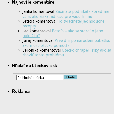
Najnovšie komentáre
Janka
komentoval
Začínate podnikať? Poradíme
vám, ako získať adresu pre vašu firmu
Letícia
komentoval
To zvládnete! Jednoduché
recepty
Lea
komentoval
Batoľa – ako sa starať o jeho
pokožku?
Juraj
komentoval
Prvé dni po narodení bábätka,
ako môže otecko pomôcť?
Veronika
komentoval
Otecko chrápe! Triky ako sa
zbaviť tohto problému
Hľadať na Oteckovia.sk
Reklama