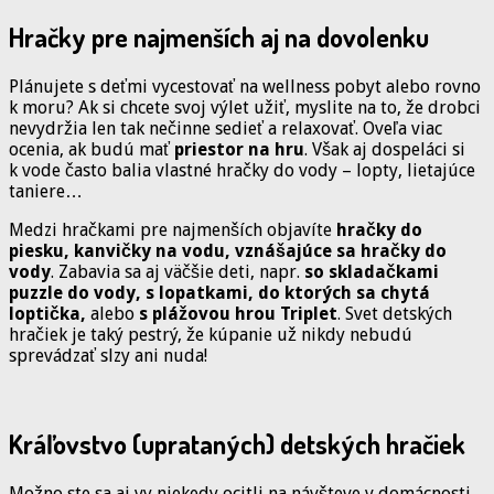
Hračky pre najmenších aj na dovolenku
Plánujete s deťmi vycestovať na wellness pobyt alebo rovno
k moru? Ak si chcete svoj výlet užiť, myslite na to, že drobci
nevydržia len tak nečinne sedieť a relaxovať. Oveľa viac
ocenia, ak budú mať
priestor na hru
. Však aj dospeláci si
k vode často balia vlastné hračky do vody – lopty, lietajúce
taniere…
Medzi hračkami pre najmenších objavíte
hračky do
piesku, kanvičky na vodu, vznášajúce sa hračky do
vody
. Zabavia sa aj väčšie deti, napr.
so skladačkami
puzzle do vody, s lopatkami, do ktorých sa chytá
loptička,
alebo
s plážovou hrou Triplet
. Svet detských
hračiek je taký pestrý, že kúpanie už nikdy nebudú
sprevádzať slzy ani nuda!
Kráľovstvo (uprataných) detských hračiek
Možno ste sa aj vy niekedy ocitli na návšteve v domácnosti,