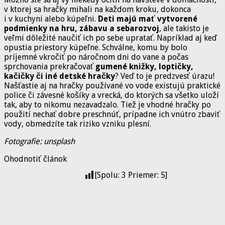
v ktorej sa hračky mihali na každom kroku, dokonca
i v kuchyni alebo kúpeľni.
Deti majú mať vytvorené
podmienky na hru, zábavu a sebarozvoj
, ale takisto je
veľmi dôležité naučiť ich po sebe upratať. Napríklad aj keď
opustia priestory kúpeľne. Schválne, komu by bolo
príjemné vkročiť po náročnom dni do vane a počas
sprchovania prekračovať
gumené knižky, loptičky,
kačičky či iné detské hračky
? Veď to je predzvesť úrazu!
Našťastie aj na hračky používané vo vode existujú praktické
police či závesné košíky a vrecká, do ktorých sa všetko uloží
tak, aby to nikomu nezavadzalo. Tiež je vhodné hračky po
použití nechať dobre preschnúť, prípadne ich vnútro zbaviť
vody, obmedzíte tak riziko vzniku plesní.
Fotografie: unsplash
Ohodnotiť článok
[Spolu:
3
Priemer:
5
]