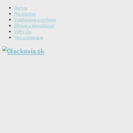
Domov
Pre oteckov
Vzdelávanie a výchova
Zdravie a starostlivosť
Voľný čas
Tipy a inšpirácie