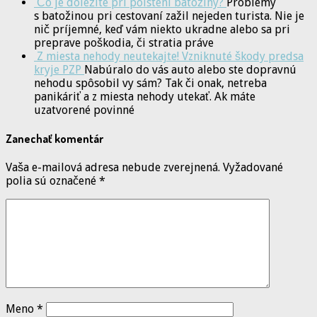
Čo je dôležité pri poistení batožiny?
Problémy
s batožinou pri cestovaní zažil nejeden turista. Nie je
nič príjemné, keď vám niekto ukradne alebo sa pri
preprave poškodia, či stratia práve
Z miesta nehody neutekajte! Vzniknuté škody predsa
kryje PZP
Nabúralo do vás auto alebo ste dopravnú
nehodu spôsobil vy sám? Tak či onak, netreba
panikáriť a z miesta nehody utekať. Ak máte
uzatvorené povinné
Zanechať komentár
Vaša e-mailová adresa nebude zverejnená.
Vyžadované
polia sú označené
*
Meno
*