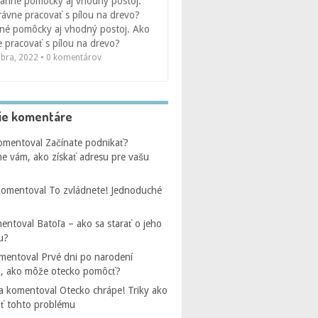
né pomôcky aj vhodný postoj. Ako
 pracovať s pílou na drevo?
óbra, 2022 • 0 komentárov
ie komentáre
omentoval
Začínate podnikať?
e vám, ako získať adresu pre vašu
omentoval
To zvládnete! Jednoduché
entoval
Batoľa – ako sa starať o jeho
u?
mentoval
Prvé dni po narodení
, ako môže otecko pomôcť?
a
komentoval
Otecko chrápe! Triky ako
iť tohto problému