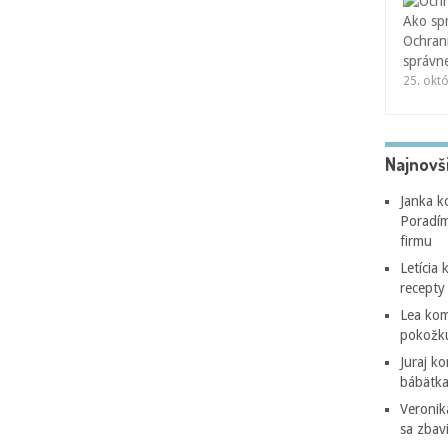
Ochran
správne
25. okt
Najnovš
Janka
k
Poradím
firmu
Letícia
k
recepty
Lea
kom
pokožk
Juraj
ko
bábätka
Veronik
sa zbav