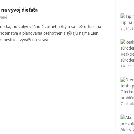
 na vývoj dieťaťa
vané
Tip na 
tnerka, no vplyv vášho životného štýlu sa tiež odrazí na
2. janu
hotenstva a plánovania otehotnenia týkajú najmä žien,
ci pestrú a vyváženú stravu,
Reakcie
súrode
14. jan
Otecko 
problé
7. októ
Ako si 