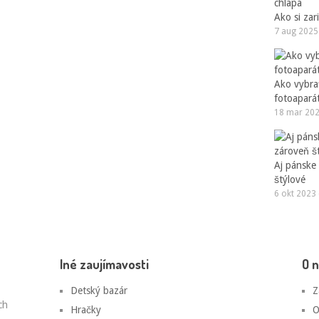
Ako si zar
7 aug 2025
Ako vybrať
fotoapará
18 mar 20
Aj pánske
štýlové
6 okt 2023
Iné zaujímavosti
O 
Detský bazár
Z
ch
Hračky
O