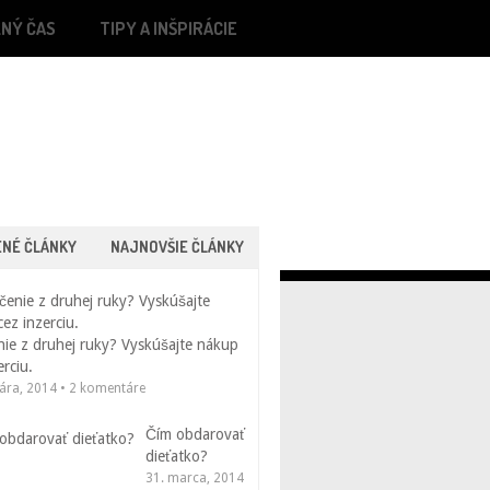
ĽNÝ ČAS
TIPY A INŠPIRÁCIE
ENÉ ČLÁNKY
NAJNOVŠIE ČLÁNKY
ie z druhej ruky? Vyskúšajte nákup
erciu.
uára, 2014 • 2 komentáre
Čím obdarovať
dieťatko?
31. marca, 2014