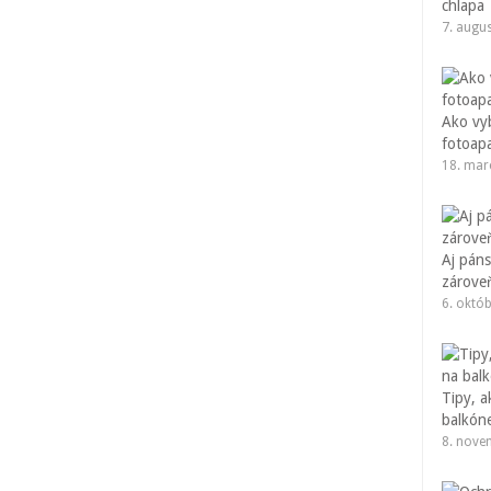
chlapa
7. augu
Ako vyb
fotoap
18. mar
Aj pán
zárove
6. októ
Tipy, a
balkón
8. nove