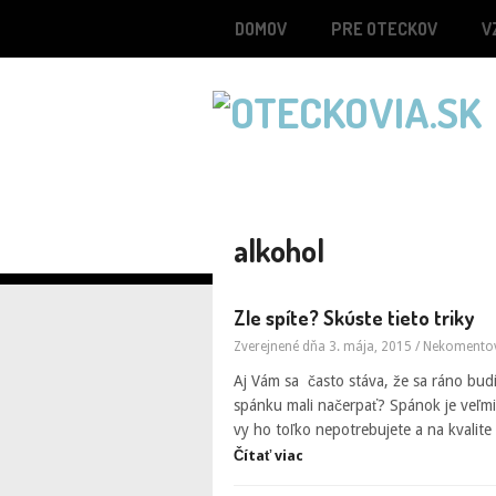
DOMOV
PRE OTECKOV
V
alkohol
Zle spíte? Skúste tieto triky
Zverejnené dňa 3. mája, 2015
/
Nekomento
Aj Vám sa často stáva, že sa ráno bud
spánku mali načerpať? Spánok je veľmi 
vy ho toľko nepotrebujete a na kvalite
Čítať viac