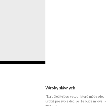
Výroky slávnych
"Najdôležitejšou vecou, ktorú môže otec
urobiť pre svoje deti, je, že bude milovať i