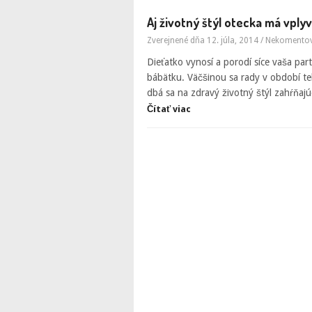
Aj životný štýl otecka má vplyv
Zverejnené dňa 12. júla, 2014
/
Nekomento
Dieťatko vynosí a porodí síce vaša par
bábätku. Väčšinou sa rady v období te
dbá sa na zdravý životný štýl zahŕňajú
Čítať viac