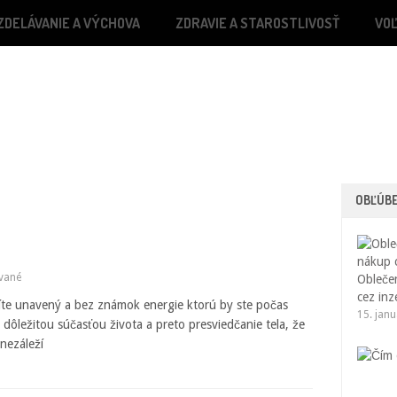
ZDELÁVANIE A VÝCHOVA
ZDRAVIE A STAROSTLIVOSŤ
VO
OBĽÚB
vané
Oblečen
cez inz
íte unavený a bez známok energie ktorú by ste počas
15. jan
dôležitou súčasťou života a preto presviedčanie tela, že
 nezáleží