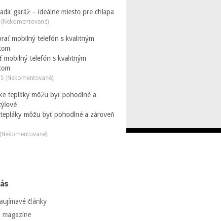
iadiť garáž – ideálne miesto pre chlapa
 (Nekomentované)
 mobilný telefón s kvalitným
tom
25 (Nekomentované)
 tepláky môžu byť pohodlné a zároveň
 (Nekomentované)
nás
aujímavé články
 magazíne