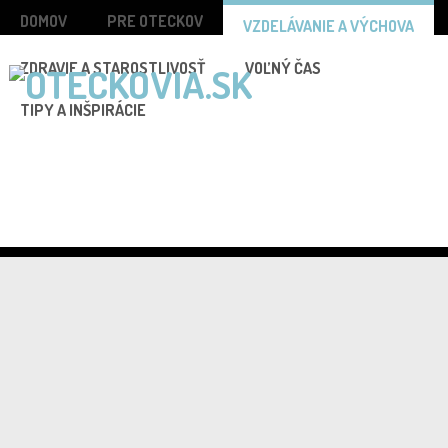
DOMOV
PRE OTECKOV
VZDELÁVANIE A VÝCHOVA
ZDRAVIE A STAROSTLIVOSŤ
VOĽNÝ ČAS
TIPY A INŠPIRÁCIE