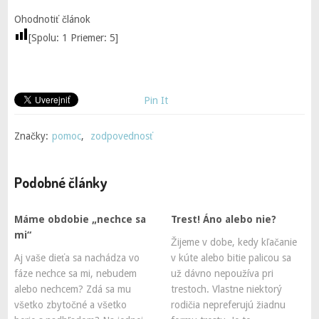
Ohodnotiť článok
[Spolu:
1
Priemer:
5
]
Pin It
Značky:
pomoc
,
zodpovednosť
Podobné články
Máme obdobie „nechce sa
Trest! Áno alebo nie?
mi“
Žijeme v dobe, kedy kľačanie
Aj vaše dieťa sa nachádza vo
v kúte alebo bitie palicou sa
fáze nechce sa mi, nebudem
už dávno nepoužíva pri
alebo nechcem? Zdá sa mu
trestoch. Vlastne niektorý
všetko zbytočné a všetko
rodičia nepreferujú žiadnu