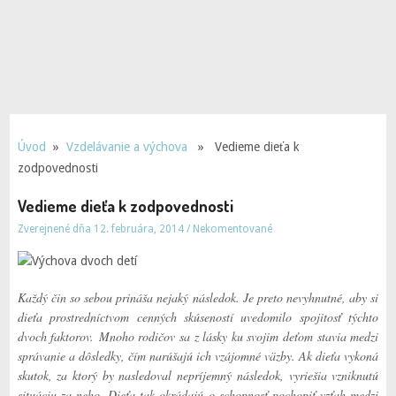
Úvod
»
Vzdelávanie a výchova
» Vedieme dieťa k
zodpovednosti
Vedieme dieťa k zodpovednosti
Zverejnené dňa 12. februára, 2014
/
Nekomentované
Každý čin so sebou prináša nejaký následok. Je preto nevyhnutné, aby si
dieťa prostredníctvom cenných skúseností uvedomilo spojitosť týchto
dvoch faktorov. Mnoho rodičov sa z lásky ku svojim deťom stavia medzi
správanie a dôsledky, čím narúšajú ich vzájomné väzby. Ak dieťa vykoná
skutok, za ktorý by nasledoval nepríjemný následok, vyriešia vzniknutú
situáciu za neho. Dieťa tak okrádajú o schopnosť pochopiť vzťah medzi