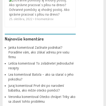
Ochranné pomôcky aj vhodný postoj. Ako
správne pracovať s pílou na drevo?
25. októbra, 2022 • 0 komentárov
Najnovšie komentáre
Janka
komentoval
Začínate podnikať?
Poradíme vám, ako získať adresu pre vašu
firmu
Letícia
komentoval
To zvládnete! Jednoduché
recepty
Lea
komentoval
Batoľa – ako sa starať o jeho
pokožku?
Juraj
komentoval
Prvé dni po narodení
bábätka, ako môže otecko pomôcť?
Veronika
komentoval
Otecko chrápe! Triky ako
sa zbaviť tohto problému