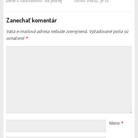
berie s nadhľadom? Na jednej
formu trestu. Je to
Zanechať komentár
Vaša e-mailová adresa nebude zverejnená.
Vyžadované polia sú
označené
*
Meno
*