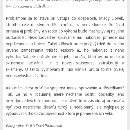
tým čo vykoná a dôsledkami.
Problémom sa to stáva pri vstupe do dospelosti. Mladý človek,
ktorého celé detstvo rodičia chránili, si neuvedomuje, že život
prináša aj problémy a všetko čo vykoná bude mať vplyv aj na jeho
budúcnosť. Nezodpovedné správanie mu nakoniec prinesie iba
nepríjemnosti a bolesť. Takýto človek príde prvý týždeň do svojho
prvého zamestnania trikrát neskoro až ho nakoniec z neho
vyhodia. Nablízku už ale nie sú jeho rodičia, ktorí by ho od tejto
skúsenosti uchránili. Je z novej skúsenosti zatrpknutý a
sklamaný. U takto vychovaných ľudí vzniká určitá forma trvalej
nedospelosti a závislosti.
Ako mám dieťa prísť na spojitosť medzi správaním a dôsledkami?
Tak, že ho v rozumnej miere necháme pocítiť dôsledky jeho
nezodpovedných rozhodnutí. Je možné túto zásadu aj prehnať a
byť voči nezrelému dieťaťu tvrdý a neoblomný, ale najlepšie je
vyžadovať od detí zodpovednosť ktorá je primeraná ich veku.
Fotografia: © BigStockPhoto.com