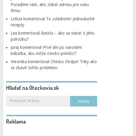
Poradíme vám, ako získať adresu pre vašu
firmu
Letícia
komentoval
To zvládnete! Jednoduché
recepty
Lea
komentoval
Batoľa – ako sa starať o jeho
pokožku?
Juraj
komentoval
Prvé dni po narodení
bábätka, ako môže otecko pomôcť?
Veronika
komentoval
Otecko chrápe! Triky ako
sa zbaviť tohto problému
Hľadať na Oteckovia.sk
Reklama