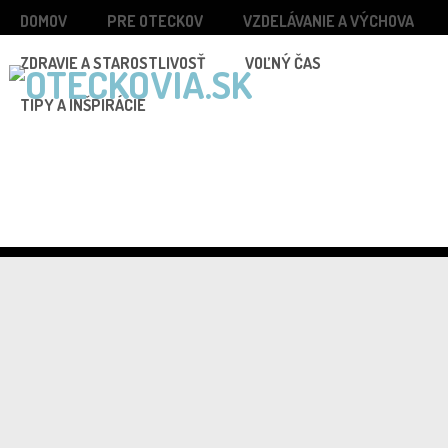
DOMOV
PRE OTECKOV
VZDELÁVANIE A VÝCHOVA
ZDRAVIE A STAROSTLIVOSŤ
VOĽNÝ ČAS
TIPY A INŠPIRÁCIE