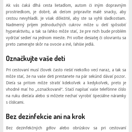
Ak vás čaká dlhá cesta lietadlom, autom či iným dopravným
prostriedkom, je dobré, ak deťom pripravíte malé snacky, aby
cestou nevyhladli. Je však dôležité, aby ste sa vyhli sladkostiam.
Nadmerný príjem jednoduchých cukrov môže u detí spôsobiť
hyperaktivitu, a tak sa ľahko môže stať, že pre nich bude problém
vydržať sedieť na jednom mieste. Pri voľbe desiatej či olovrantu sa
preto zamerajte skôr na ovocie a iné, ľahšie jedlá.
Označkujte vaše deti
Pri cestovaní musí človek často riešiť niekoľko vecí naraz, a tak sa
môže stať, že na vaše deti prestanete na pár sekúnd dávať pozor.
Dieťa sa pritom môže stratiť kdekoľvek a kedykoľvek, preto je
vhodné mať ho „označkované“. Stačí napísať vaše telefónne číslo
na ruku dieťaťa alebo si môžete nechať vyrobiť špeciálne náramky
s číslicami.
Bez dezinfekcie ani na krok
Bez dezinfekčných gélov alebo obrúskov sa pri cestovaní