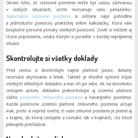
Okrem toho, že cestovné poistenie môže byť vašou záchranou
v ťažkých situáciách, určite nezruinuje vašu peňaženku.
Najlacnejšie cestovné poistenie
si môžete nájsť pohodlne
a jednoducho pomocou praktickej online kalkulačky, ktorá vám
bezplatne porovná ponuky všetkých poisťovní. Zvoliť si môžete aj
rôzne pripoistenia, vďaka ktorým si poradíte v každej nepríjemnej
situácii.
Skontrolujte si všetky doklady
Pred cestou si skontrolujte najmä platnosť pasov, dátumy
rezervácii ubytovania a letiek. Taktiež je vhodné vytvoriť kópie
všetkých dôležitých dokladov a mať ich pri sebe. Ak na dovolenku
cestujete autom, dôkladne prekontrolujte aj územnú platnosť
vášho
povinného zmluvného poistenia
a havarijného poistenia.
Každá poisťovňa územnú platnosť zmluvného poistenia určuje
inak, preto si vopred overte, či vaše zmluvné poistenie je platné aj
v krajine, do ktorej cestujete a rovnako tak v krajinách, cez ktoré
plánujete prechádzať.