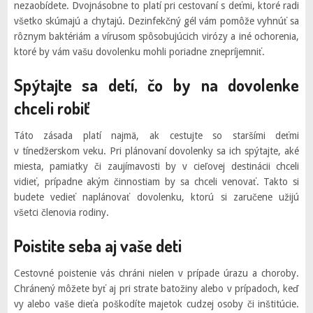
nezaobídete. Dvojnásobne to platí pri cestovaní s deťmi, ktoré radi
všetko skúmajú a chytajú. Dezinfekčný gél vám pomôže vyhnúť sa
rôznym baktériám a vírusom spôsobujúcich virózy a iné ochorenia,
ktoré by vám vašu dovolenku mohli poriadne znepríjemniť.
Spýtajte sa detí, čo by na dovolenke
chceli robiť
Táto zásada platí najmä, ak cestujte so staršími deťmi
v tínedžerskom veku. Pri plánovaní dovolenky sa ich spýtajte, aké
miesta, pamiatky či zaujímavosti by v cieľovej destinácii chceli
vidieť, prípadne akým činnostiam by sa chceli venovať. Takto si
budete vedieť naplánovať dovolenku, ktorú si zaručene užijú
všetci členovia rodiny.
Poistite seba aj vaše deti
Cestovné poistenie vás chráni nielen v prípade úrazu a choroby.
Chránený môžete byť aj pri strate batožiny alebo v prípadoch, keď
vy alebo vaše dieťa poškodíte majetok cudzej osoby či inštitúcie.