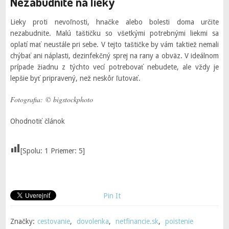
Nezabudnite na lieky
Lieky proti nevoľnosti, hnačke alebo bolesti doma určite
nezabudnite. Malú taštičku so všetkými potrebnými liekmi sa
oplatí mať neustále pri sebe. V tejto taštičke by vám taktiež nemali
chýbať ani náplasti, dezinfekčný sprej na rany a obväz. V ideálnom
prípade žiadnu z týchto vecí potrebovať nebudete, ale vždy je
lepšie byť pripravený, než neskôr ľutovať.
Fotografia: © bigstockphoto
Ohodnotiť článok
[Spolu:
1
Priemer:
5
]
Pin It
Značky:
cestovanie
,
dovolenka
,
netfinancie.sk
,
poistenie