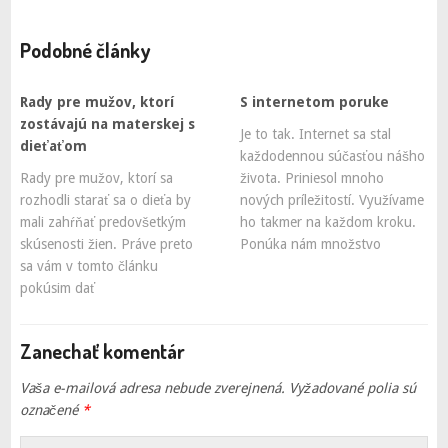
Podobné články
Rady pre mužov, ktorí
S internetom poruke
zostávajú na materskej s
Je to tak. Internet sa stal
dieťaťom
každodennou súčasťou nášho
Rady pre mužov, ktorí sa
života. Priniesol mnoho
rozhodli starať sa o dieťa by
nových príležitostí. Využívame
mali zahŕňať predovšetkým
ho takmer na každom kroku.
skúsenosti žien. Práve preto
Ponúka nám množstvo
sa vám v tomto článku
pokúsim dať
Zanechať komentár
Vaša e-mailová adresa nebude zverejnená.
Vyžadované polia sú
označené
*