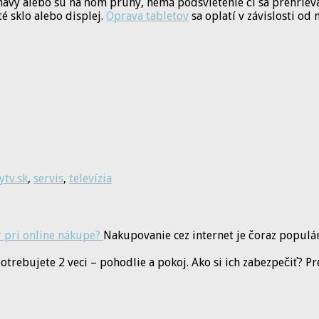
tmavý alebo sú na ňom pruhy, nemá podsvietenie či sa prehrieva.
é sklo alebo displej.
Oprava tabletov
sa oplatí v závislosti o
ytv.sk
,
servis
,
televízia
r pri online nákupe?
Nakupovanie cez internet je čoraz populá
otrebujete 2 veci – pohodlie a pokoj. Ako si ich zabezpečiť? Pr