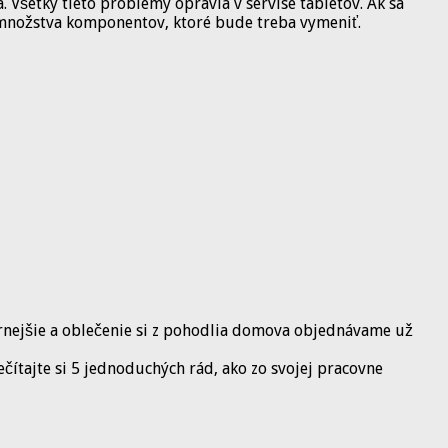
 Všetky tieto problémy opravia v servise tabletov. Ak sa
d množstva komponentov, ktoré bude treba vymeniť.
rnejšie a oblečenie si z pohodlia domova objednávame už
ečítajte si 5 jednoduchých rád, ako zo svojej pracovne