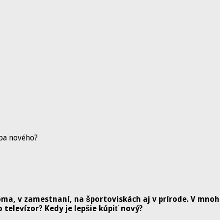
pa nového?
a, v zamestnaní, na športoviskách aj v prírode. V mnoho
 televízor? Kedy je lepšie kúpiť nový?