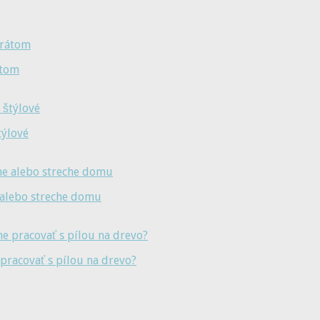
átom
týlové
e alebo streche domu
pracovať s pílou na drevo?