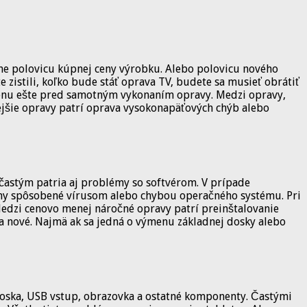
ahne polovicu kúpnej ceny výrobku. Alebo polovicu nového
 zistili, koľko bude stáť oprava TV, budete sa musieť obrátiť
nu ešte pred samotným vykonaním opravy. Medzi opravy,
ejšie opravy patrí oprava vysokonapäťových chýb alebo
častým patria aj problémy so softvérom. V prípade
émy spôsobené vírusom alebo chybou operačného systému. Pri
edzi cenovo menej náročné opravy patrí preinštalovanie
a nové. Najmä ak sa jedná o výmenu základnej dosky alebo
doska, USB vstup, obrazovka a ostatné komponenty. Častými