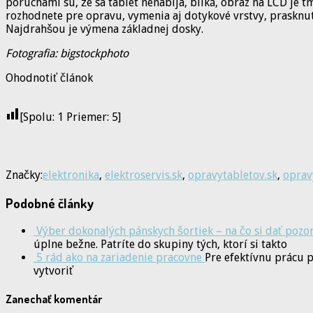
poruchami sú, že sa tablet nenabíja, bliká, obraz na LCD je 
rozhodnete pre opravu, vymenia aj dotykové vrstvy, prasknut
Najdrahšou je výmena základnej dosky.
Fotografia: bigstockphoto
Ohodnotiť článok
[Spolu:
1
Priemer:
5
]
Značky:
elektronika
,
elektroservis.sk
,
opravytabletov.sk
,
oprav
Podobné články
Výber dokonalých pánskych šortiek – na čo si dať pozo
úplne bežne. Patríte do skupiny tých, ktorí si takto
5 rád ako na zariadenie pracovne
Pre efektívnu prácu p
vytvoriť
Zanechať komentár