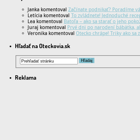
Janka
komentoval
Začínate podnikať? Poradíme vá
Letícia
komentoval
To zvládnete! Jednoduché rece
Lea
komentoval
Batoľa – ako sa starať o jeho pok
Juraj
komentoval
Prvé dni po narodení bábätka, 
Veronika
komentoval
Otecko chrápe! Triky ako sa
Hľadať na Oteckovia.sk
Reklama