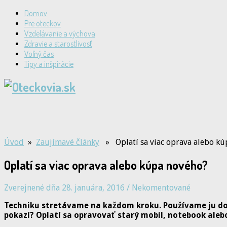
Domov
Pre oteckov
Vzdelávanie a výchova
Zdravie a starostlivosť
Voľný čas
Tipy a inšpirácie
Úvod
»
Zaujímavé články
» Oplatí sa viac oprava alebo kú
Oplatí sa viac oprava alebo kúpa nového?
Zverejnené dňa 28. januára, 2016
/
Nekomentované
Techniku stretávame na každom kroku. Používame ju dom
pokazí? Oplatí sa opravovať starý mobil, notebook alebo