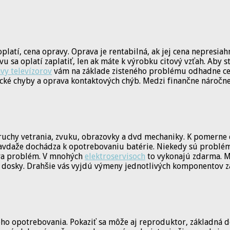
oplatí, cena opravy. Oprava je rentabilná, ak jej cena nepresi
a oplatí zaplatiť, len ak máte k výrobku citový vzťah. Aby ste
vy televízorov
vám na základe zisteného problému odhadne ce
ické chyby a oprava kontaktových chýb. Medzi finančne náročn
uchy vetrania, zvuku, obrazovky a dvd mechaniky. K pomerne 
pravdaže dochádza k opotrebovaniu batérie. Niekedy sú probl
číva problém. V mnohých
elektroservisoch
to vykonajú zdarma. M
 dosky. Drahšie vás vyjdú výmeny jednotlivých komponentov z
ho opotrebovania. Pokaziť sa môže aj reproduktor, základná 