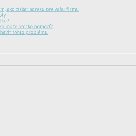
m, ako získať adresu pre vašu firmu
pty
ožku?
ako môže otecko pomôcť?
 zbaviť tohto problému